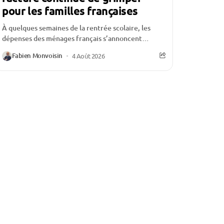
pour les familles françaises
À quelques semaines de la rentrée scolaire, les
dépenses des ménages français s’annoncent
particulièrement élevées. Entre les fournitures,
Fabien Monvoisin
4 Août 2026
les vêtements, les équipements numériques,...