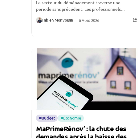
Le secteur du déménagement traverse une
période sans précédent. Les professionnels
évoquent une activité historiquement faible,
Fabien Monvoisin
6 Août 2026
certains allant jusqu’à affirmer qu’ils n’ont «...
Budget
Économie
MaPrimeRénov’ : la chute des
demandes après la baisse des