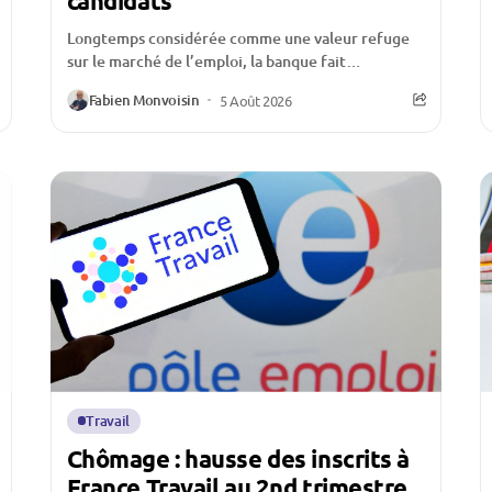
candidats
Longtemps considérée comme une valeur refuge
sur le marché de l’emploi, la banque fait
aujourd’hui face à une crise d’attractivité qui
Fabien Monvoisin
5 Août 2026
inquiète l’ensemble...
Travail
Chômage : hausse des inscrits à
France Travail au 2nd trimestre