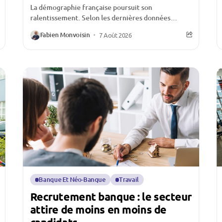
La démographie française poursuit son
ralentissement. Selon les dernières données
publiées par l’Insee, le nombre de naissances
Fabien Monvoisin
7 Août 2026
continue de reculer au premier semestre...
Banque Et Néo-Banque
Travail
Recrutement banque : le secteur
attire de moins en moins de