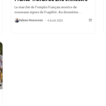
Le marché de l’emploi français montre de
nouveaux signes de fragilité. Au deuxième
trimestre 2026, le nombre de demandeurs
Fabien Monvoisin
4 Août 2026
d’emploi inscrits à France...