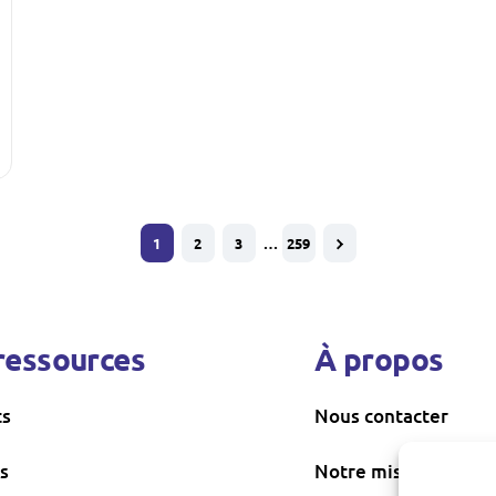
1
2
3
…
259
ressources
À propos
ts
Nous contacter
s
Notre mission