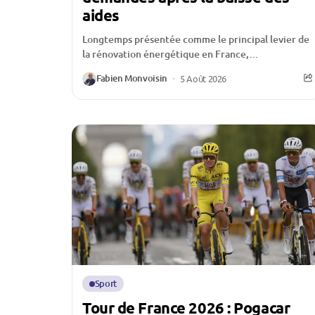
aides
Longtemps présentée comme le principal levier de
la rénovation énergétique en France,
MaPrimeRénov’ traverse une période
Fabien Monvoisin
5 Août 2026
particulièrement délicate. Depuis la réduction de
certaines...
Sport
Tour de France 2026 : Pogacar