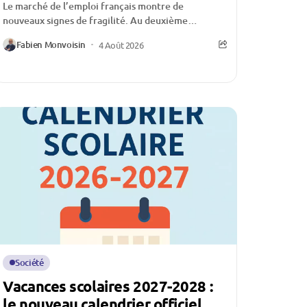
Le marché de l’emploi français montre de
nouveaux signes de fragilité. Au deuxième
trimestre 2026, le nombre de demandeurs
Fabien Monvoisin
4 Août 2026
d’emploi inscrits à France...
Société
Vacances scolaires 2027-2028 :
le nouveau calendrier officiel