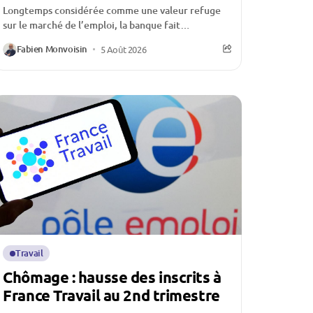
Longtemps considérée comme une valeur refuge
sur le marché de l’emploi, la banque fait
aujourd’hui face à une crise d’attractivité qui
Fabien Monvoisin
5 Août 2026
inquiète l’ensemble...
Travail
Chômage : hausse des inscrits à
France Travail au 2nd trimestre