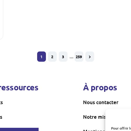
1
2
3
…
259
ressources
À propos
ts
Nous contacter
s
Notre mission
Pour offrir 