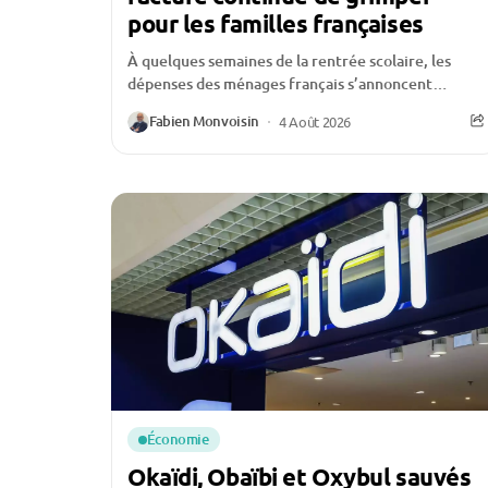
pour les familles françaises
À quelques semaines de la rentrée scolaire, les
dépenses des ménages français s’annoncent
particulièrement élevées. Entre les fournitures,
Fabien Monvoisin
4 Août 2026
les vêtements, les équipements numériques,...
Économie
Okaïdi, Obaïbi et Oxybul sauvés