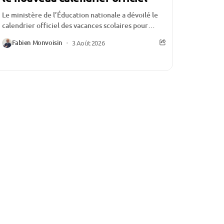
Le ministère de l’Éducation nationale a dévoilé le
calendrier officiel des vacances scolaires pour
l’année 2027-2028. Si cette publication constitue
Fabien Monvoisin
3 Août 2026
un rendez-vous attendu...