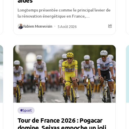
aides
Longtemps présentée comme le principal levier de
la rénovation énergétique en France,
MaPrimeRénov’ traverse une période
Fabien Monvoisin
5 Août 2026
particulièrement délicate. Depuis la réduction de
certaines...
Sport
Tour de France 2026 : Pogacar
domine, Seixas empoche un joli