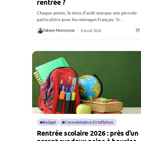
rentrée ?
Chaque année, le mois d’août marque une période
particulière pour les ménages français. Si
beaucoup profitent encore de quelques jours de
Fabien Monvoisin
9 Août 2026
vacances, d’autres...
Budget
Consommation Et Inflation
Rentrée scolaire 2026 : près d’un