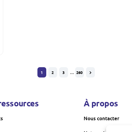
1
2
3
…
260
ressources
À propos
ts
Nous contacter