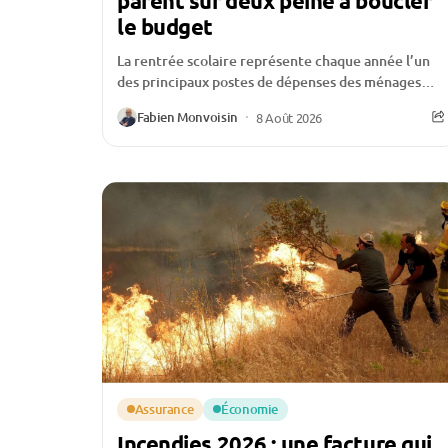
parent sur deux peine à boucler
le budget
La rentrée scolaire représente chaque année l’un
des principaux postes de dépenses des ménages
français après les fêtes de fin d’année. Entre les...
Fabien Monvoisin
8 Août 2026
Assurance
Économie
Incendies 2026 : une facture qui