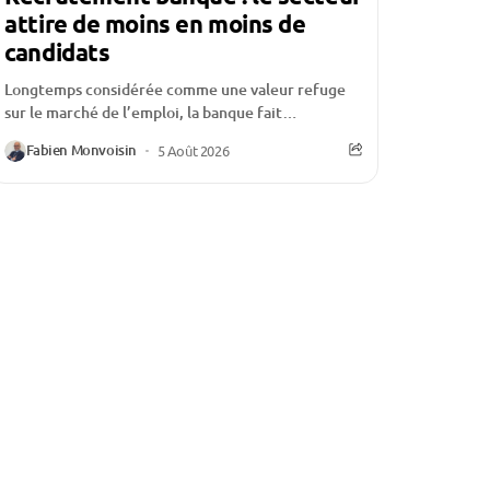
attire de moins en moins de
candidats
Longtemps considérée comme une valeur refuge
sur le marché de l’emploi, la banque fait
aujourd’hui face à une crise d’attractivité qui
Fabien Monvoisin
5 Août 2026
inquiète l’ensemble...