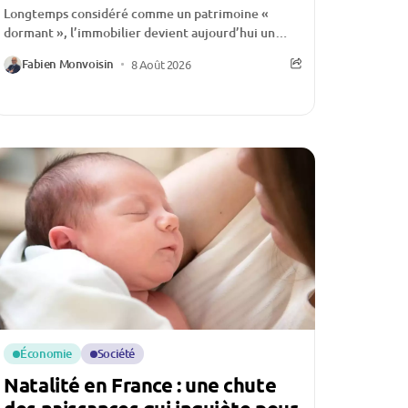
Longtemps considéré comme un patrimoine «
dormant », l’immobilier devient aujourd’hui un
véritable levier de financement pour de nombreux
Fabien Monvoisin
8 Août 2026
ménages français. Face à...
Économie
Société
Natalité en France : une chute