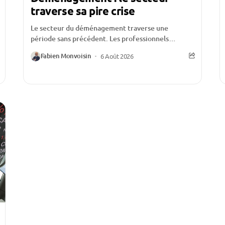
traverse sa pire crise
Le secteur du déménagement traverse une
période sans précédent. Les professionnels
évoquent une activité historiquement faible,
Fabien Monvoisin
6 Août 2026
certains allant jusqu’à affirmer qu’ils n’ont «...