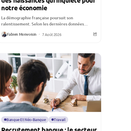
des naissances qui inquiète pour
notre économie
La démographie française poursuit son
ralentissement. Selon les dernières données
publiées par l’Insee, le nombre de naissances
Fabien Monvoisin
7 Août 2026
continue de reculer au premier semestre...
Banque Et Néo-Banque
Travail
Recrutement banque : le secteur