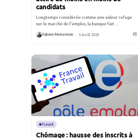
candidats
Longtemps considérée comme une valeur refuge
sur le marché de l’emploi, la banque fait
aujourd’hui face à une crise d’attractivité qui
Fabien Monvoisin
5 Août 2026
inquiète l’ensemble...
Travail
Chômage : hausse des inscrits à