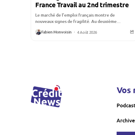
France Travail au 2nd trimestre
Le marché de l’emploi français montre de
nouveaux signes de fragilité. Au deuxième
trimestre 2026, le nombre de demandeurs
Fabien Monvoisin
4 Août 2026
d’emploi inscrits à France...
Vos 
Podcas
Archive