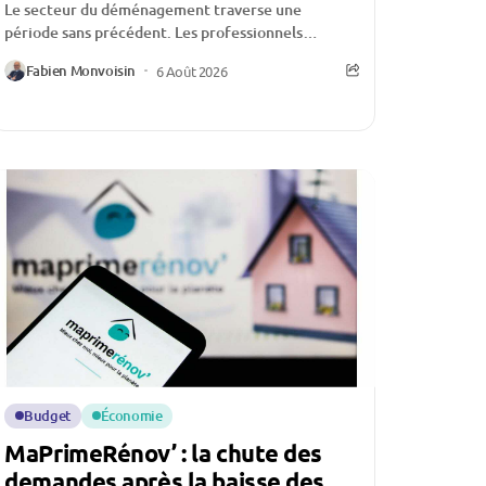
Le secteur du déménagement traverse une
période sans précédent. Les professionnels
évoquent une activité historiquement faible,
Fabien Monvoisin
6 Août 2026
certains allant jusqu’à affirmer qu’ils n’ont «...
Budget
Économie
MaPrimeRénov’ : la chute des
demandes après la baisse des