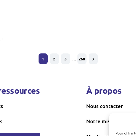
1
2
3
…
260
ressources
À propos
ts
Nous contacter
s
Notre mission
Pour offrir 