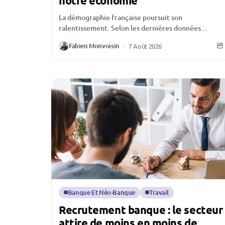
notre économie
La démographie française poursuit son
ralentissement. Selon les dernières données
publiées par l’Insee, le nombre de naissances
Fabien Monvoisin
7 Août 2026
continue de reculer au premier semestre...
Banque Et Néo-Banque
Travail
Recrutement banque : le secteur
attire de moins en moins de