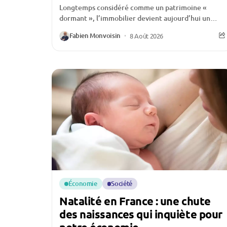
Longtemps considéré comme un patrimoine «
dormant », l’immobilier devient aujourd’hui un
véritable levier de financement pour de nombreux
Fabien Monvoisin
8 Août 2026
ménages français. Face à...
Économie
Société
Natalité en France : une chute
des naissances qui inquiète pour