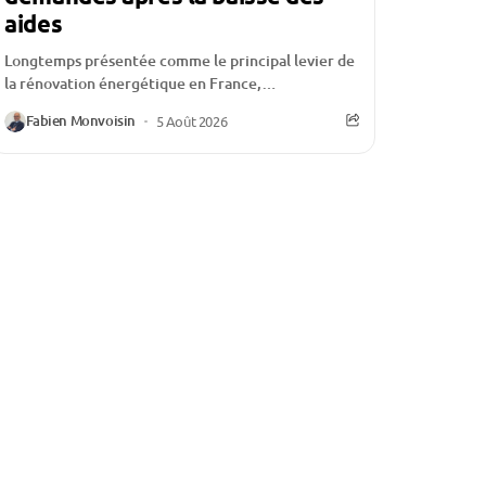
aides
Longtemps présentée comme le principal levier de
la rénovation énergétique en France,
MaPrimeRénov’ traverse une période
Fabien Monvoisin
5 Août 2026
particulièrement délicate. Depuis la réduction de
certaines...