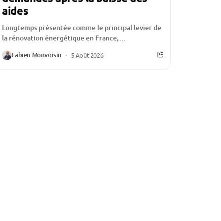
aides
Longtemps présentée comme le principal levier de
la rénovation énergétique en France,
MaPrimeRénov’ traverse une période
Fabien Monvoisin
5 Août 2026
particulièrement délicate. Depuis la réduction de
certaines...