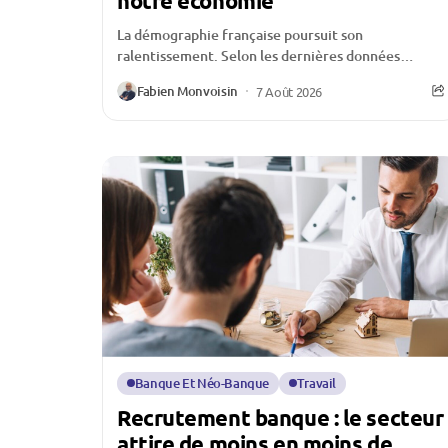
notre économie
La démographie française poursuit son
ralentissement. Selon les dernières données
publiées par l’Insee, le nombre de naissances
Fabien Monvoisin
7 Août 2026
continue de reculer au premier semestre...
Banque Et Néo-Banque
Travail
Recrutement banque : le secteur
attire de moins en moins de