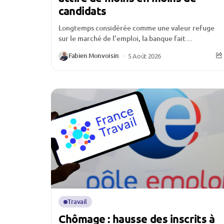
candidats
Longtemps considérée comme une valeur refuge
sur le marché de l’emploi, la banque fait
aujourd’hui face à une crise d’attractivité qui
Fabien Monvoisin
5 Août 2026
inquiète l’ensemble...
Travail
Chômage : hausse des inscrits à