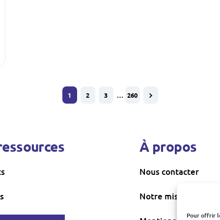
1
2
3
…
260
ressources
À propos
ts
Nous contacter
s
Notre mission
Pour offrir 