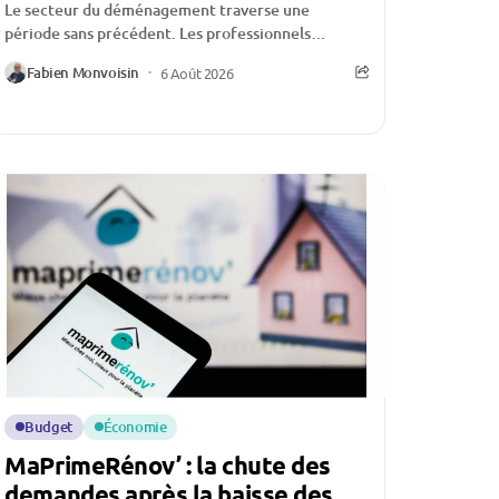
Le secteur du déménagement traverse une
période sans précédent. Les professionnels
évoquent une activité historiquement faible,
Fabien Monvoisin
6 Août 2026
certains allant jusqu’à affirmer qu’ils n’ont «...
Budget
Économie
MaPrimeRénov’ : la chute des
demandes après la baisse des