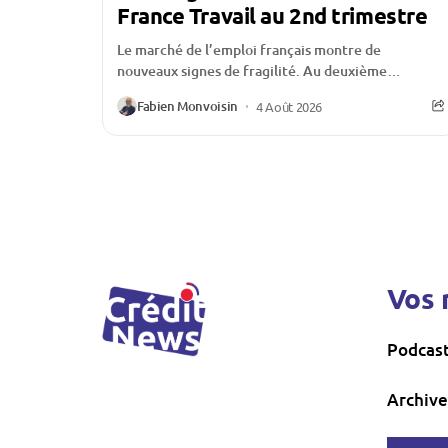
France Travail au 2nd trimestre
Le marché de l’emploi français montre de
nouveaux signes de fragilité. Au deuxième
trimestre 2026, le nombre de demandeurs
Fabien Monvoisin
4 Août 2026
d’emploi inscrits à France...
Vos 
Podcas
Archive