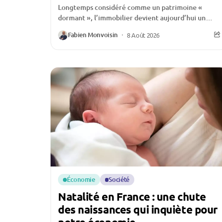
Longtemps considéré comme un patrimoine «
dormant », l’immobilier devient aujourd’hui un
véritable levier de financement pour de nombreux
Fabien Monvoisin
8 Août 2026
ménages français. Face à...
Économie
Société
Natalité en France : une chute
des naissances qui inquiète pour