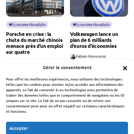
Économie Mondiale
Économie Mondiale
Porsche en crise : la
Volkswagen lance un
chute du marché chinois
plan de 6 milliards
menace près d’un emploi
d’euros d’économies
sur quatre
Fabien Monvoisin
13 Juillet 2026
Fabien Monvoisin
Gérer le consentement
27 Juillet 2026
Pour offrir les meilleures expériences, nous utilisons des technologies
telles que les cookies pour stocker et/ou accéder aux informations des
appareils. Le fait de consentir à ces technologies nous permettra de
traiter des données telles que le comportement de navigation ou les ID
uniques sur ce site. Le fait de ne pas consentir ou de retirer son
consentement peut avoir un effet négatif sur certaines caractéristiques
et fonctions.
Économie Mondiale
Économie Mondiale
Cours du pétrole en
Pétrole : le Brent chute
Accepter
chute libre : vers une
sous les 74 dollars