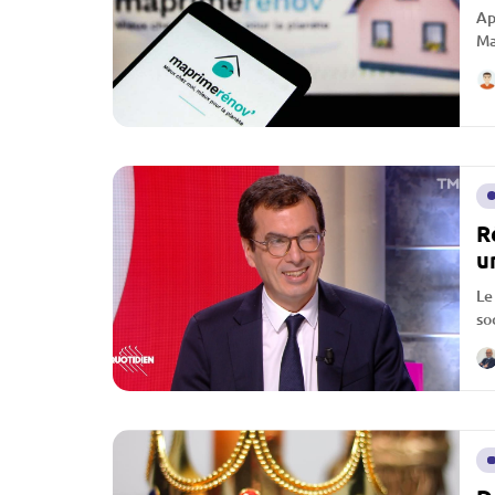
Ap
Ma
im
R
u
Le
so
un