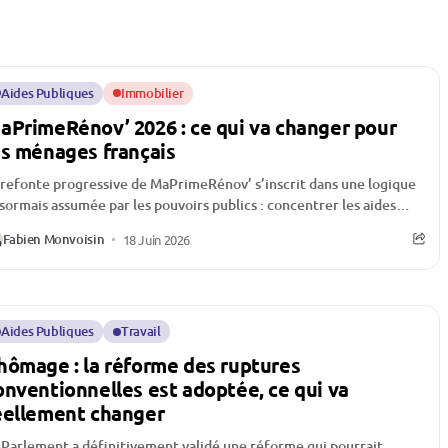
Aides Publiques
Immobilier
aPrimeRénov’ 2026 : ce qui va changer pour
es ménages français
 refonte progressive de MaPrimeRénov’ s’inscrit dans une logique
sormais assumée par les pouvoirs publics : concentrer les aides
bliques sur les rénovations...
Fabien Monvoisin
18 Juin 2026
Aides Publiques
Travail
hômage : la réforme des ruptures
onventionnelles est adoptée, ce qui va
éellement changer
 Parlement a définitivement validé une réforme qui pourrait