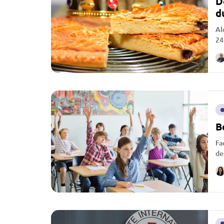
D
d
Al
24
B
Fa
de
po