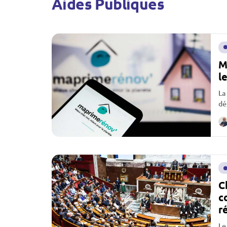
Aides Publiques
M
l
La
dé
pu
C
c
r
Le