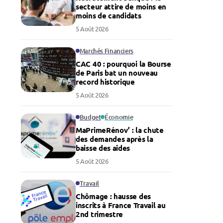
secteur attire de moins en
moins de candidats
5 Août 2026
Marchés Financiers
CAC 40 : pourquoi la Bourse
de Paris bat un nouveau
record historique
5 Août 2026
Budget
Économie
MaPrimeRénov’ : la chute
des demandes après la
baisse des aides
5 Août 2026
Travail
Chômage : hausse des
inscrits à France Travail au
2nd trimestre