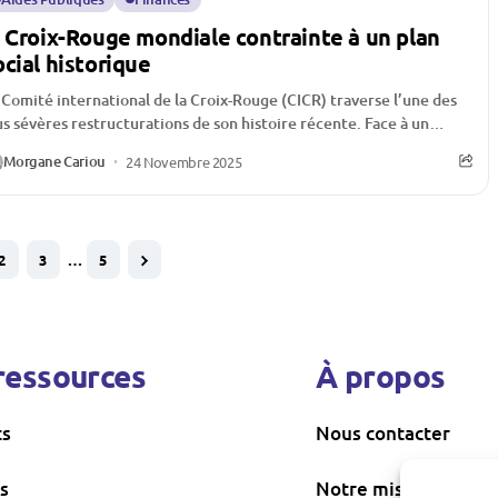
a Croix-Rouge mondiale contrainte à un plan
ocial historique
 Comité international de la Croix-Rouge (CICR) traverse l’une des
us sévères restructurations de son histoire récente. Face à un
fondrement inédit des...
Morgane Cariou
24 Novembre 2025
2
3
…
5
ressources
À propos
ts
Nous contacter
s
Notre mission