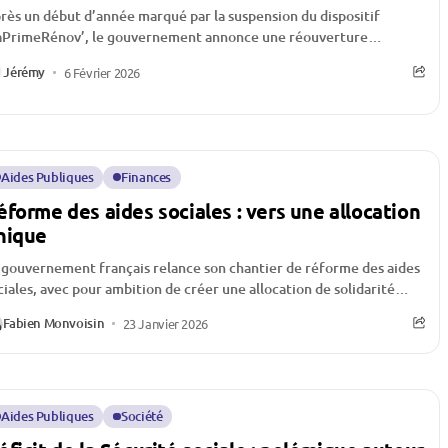
rès un début d’année marqué par la suspension du dispositif
PrimeRénov’, le gouvernement annonce une réouverture
minente pour tous les ménages, une décision...
Jérémy
6 Février 2026
Aides Publiques
Finances
éforme des aides sociales : vers une allocation
nique
 gouvernement français relance son chantier de réforme des aides
ciales, avec pour ambition de créer une allocation de solidarité
ifiée (ASU). L’objectif...
Fabien Monvoisin
23 Janvier 2026
Aides Publiques
Société