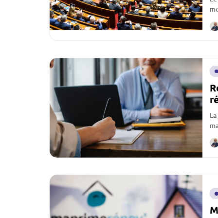
mo
as
R
r
La
ma
ch
M