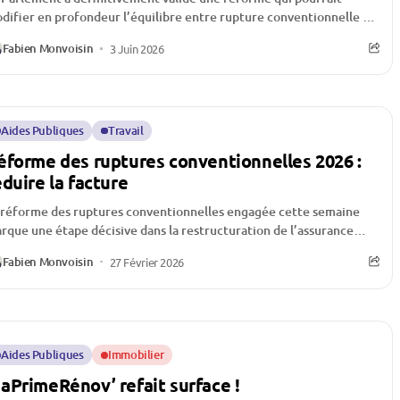
difier en profondeur l’équilibre entre rupture conventionnelle et
surance chômage. Derrière une mesure présentée...
Fabien Monvoisin
3 Juin 2026
Aides Publiques
Travail
éforme des ruptures conventionnelles 2026 :
éduire la facture
 réforme des ruptures conventionnelles engagée cette semaine
rque une étape décisive dans la restructuration de l’assurance
ômage en France. Face à la...
Fabien Monvoisin
27 Février 2026
Aides Publiques
Immobilier
aPrimeRénov’ refait surface !