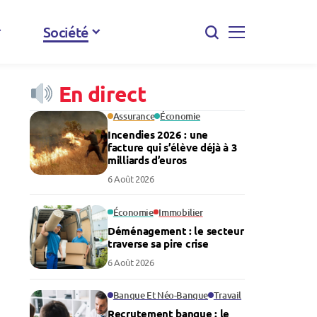
Société
En direct
Assurance
Économie
Incendies 2026 : une
facture qui s’élève déjà à 3
milliards d’euros
6 Août 2026
Économie
Immobilier
Déménagement : le secteur
traverse sa pire crise
6 Août 2026
Banque Et Néo-Banque
Travail
Recrutement banque : le