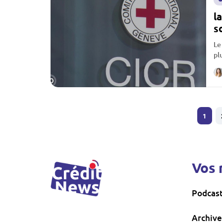
l
s
Le
pl
ef
1
Vos 
Podcas
Archive