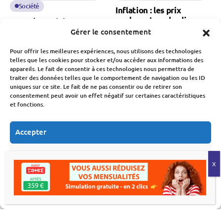
Société
Inflation : les prix
explosent sur les lieux
Rentrée scolaire 2026 :
de vacances, la crêpe n’y
la facture continue de
Gérer le consentement
échappe pas
grimper pour les familles
françaises
Pour offrir les meilleures expériences, nous utilisons des technologies
Fabien Monvoisin
telles que les cookies pour stocker et/ou accéder aux informations des
2 Août 2026
Fabien Monvoisin
appareils. Le fait de consentir à ces technologies nous permettra de
4 Août 2026
traiter des données telles que le comportement de navigation ou les ID
uniques sur ce site. Le fait de ne pas consentir ou de retirer son
consentement peut avoir un effet négatif sur certaines caractéristiques
et fonctions.
Accepter
Refuser
Consommation Et Inflation
Consommation Et Inflation
Consommation des
Inflation : retour d’une
Voir les préférences
ménages : pourquoi les
inflation au-dessus de 2
dépenses des Français
% en juillet
Politique de cookies
Déclaration de confidentialité
repartent à la hausse en
Fabien Monvoisin
juin
31 Juillet 2026