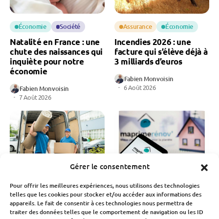
Économie
Société
Assurance
Économie
Natalité en France : une
Incendies 2026 : une
chute des naissances qui
facture qui s’élève déjà à
inquiète pour notre
3 milliards d’euros
économie
Fabien Monvoisin
6 Août 2026
Fabien Monvoisin
7 Août 2026
Gérer le consentement
Économie
Immobilier
Budget
Économie
Pour offrir les meilleures expériences, nous utilisons des technologies
Déménagement : le
MaPrimeRénov’ : la
telles que les cookies pour stocker et/ou accéder aux informations des
secteur traverse sa pire
chute des demandes
appareils. Le fait de consentir à ces technologies nous permettra de
crise
après la baisse des aides
traiter des données telles que le comportement de navigation ou les ID