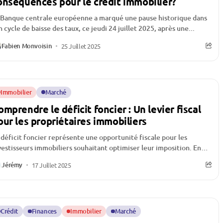
onséquences pour le crédit immobilier?
 Banque centrale européenne a marqué une pause historique dans
n cycle de baisse des taux, ce jeudi 24 juillet 2025, après une...
Fabien Monvoisin
25 Juillet 2025
Immobilier
Marché
omprendre le déficit foncier : Un levier fiscal
our les propriétaires immobiliers
 déficit foncier représente une opportunité fiscale pour les
vestisseurs immobiliers souhaitant optimiser leur imposition. En
s de charges supérieures aux revenus fonciers,...
Jérémy
17 Juillet 2025
Crédit
Finances
Immobilier
Marché