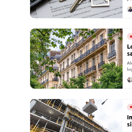
L
s
Al
lo
d’
I
s