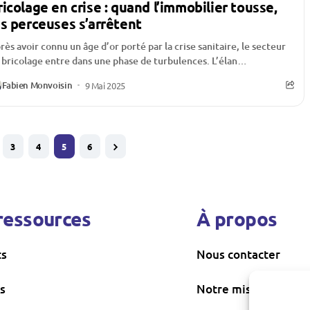
ricolage en crise : quand l’immobilier tousse,
es perceuses s’arrêtent
rès avoir connu un âge d’or porté par la crise sanitaire, le secteur
 bricolage entre dans une phase de turbulences. L’élan
ceptionnel...
Fabien Monvoisin
9 Mai 2025
3
4
5
6
ressources
À propos
ts
Nous contacter
s
Notre mission