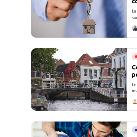
c
La
so
C
p
Le
in
ca