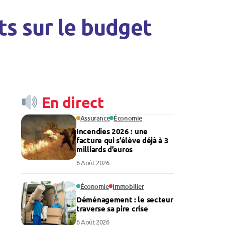
s sur le budget
En direct
Assurance
Économie
Incendies 2026 : une
facture qui s’élève déjà à 3
milliards d’euros
6 Août 2026
Économie
Immobilier
Déménagement : le secteur
traverse sa pire crise
6 Août 2026