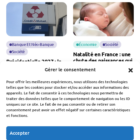
Banque Et Néo-Banque
Économie
Société
Société
Natalité en France : une
chute des naissances qui
Présidentielle 2027 : le
inquiète pour notre
Crédit Mutuel refuse de
Gérer le consentement
économie
financer les candidats
Pour offrir les meilleures expériences, nous utilisons des technologies
Fabien Monvoisin
Fabien Monvoisin
telles que les cookies pour stocker et/ou accéder aux informations des
7 Août 2026
7 Août 2026
appareils. Le fait de consentir à ces technologies nous permettra de
traiter des données telles que le comportement de navigation ou les ID
uniques sur ce site. Le fait de ne pas consentir ou de retirer son
consentement peut avoir un effet négatif sur certaines caractéristiques
et fonctions.
Accepter