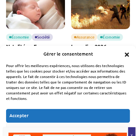
Économie
Société
Assurance
Économie
Natalité en France : une
Incendies 2026 : une
chute des naissances qui
facture qui s’élève déjà à
Gérer le consentement
inquiète pour notre
3 milliards d’euros
économie
Pour offrir les meilleures expériences, nous utilisons des technologies
Fabien Monvoisin
telles que les cookies pour stocker et/ou accéder aux informations des
6 Août 2026
Fabien Monvoisin
appareils. Le fait de consentir à ces technologies nous permettra de
7 Août 2026
traiter des données telles que le comportement de navigation ou les ID
uniques sur ce site. Le fait de ne pas consentir ou de retirer son
consentement peut avoir un effet négatif sur certaines caractéristiques
et fonctions.
Accepter
Refuser
Économie
Immobilier
Budget
Économie