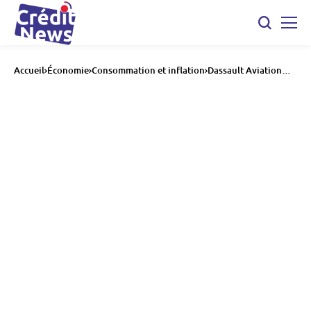
Accueil
Économie
Consommation et inflation
Dassault Aviation
sous tension : le défi
industriel du Rafale
face à une demande
record