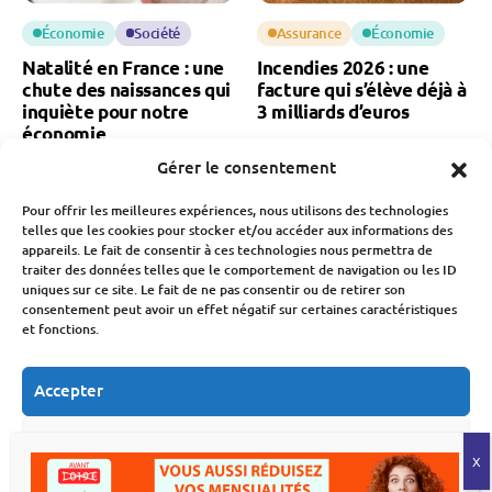
Économie
Société
Assurance
Économie
Natalité en France : une
Incendies 2026 : une
chute des naissances qui
facture qui s’élève déjà à
inquiète pour notre
3 milliards d’euros
économie
Fabien Monvoisin
Gérer le consentement
6 Août 2026
Fabien Monvoisin
7 Août 2026
Pour offrir les meilleures expériences, nous utilisons des technologies
telles que les cookies pour stocker et/ou accéder aux informations des
appareils. Le fait de consentir à ces technologies nous permettra de
traiter des données telles que le comportement de navigation ou les ID
uniques sur ce site. Le fait de ne pas consentir ou de retirer son
consentement peut avoir un effet négatif sur certaines caractéristiques
et fonctions.
Économie
Immobilier
Budget
Économie
Accepter
Déménagement : le
MaPrimeRénov’ : la
secteur traverse sa pire
chute des demandes
Refuser
crise
après la baisse des aides
Fabien Monvoisin
Fabien Monvoisin
Voir les préférences