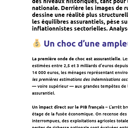
des niveaux historiques, tant pour 
nationale. Derrière les images de 
dessine une réalité plus structurel
les équilibres assurantiels, pèse su
inflationnistes sectorielles. Anal
Un choc d’une ample
La première onde de choc est assurantielle
. L
estimées entre 2,5 et 3 milliards d’euros depuis
14 000 euros, les ménages représentant enviro
les premières estimations des indemnisations oscil
— voire supérieur — aux grandes tempêtes de l
assurantiel.
Un impact direct sur le PIB français –
L’arrêt br
étage de la fusée économique. On recense des sit
interrompues, des exploitations agricoles total
pertes de richesse nationale sont évaluées entr