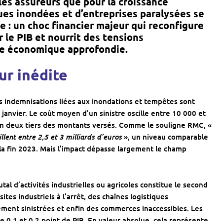
les assureurs que pour la croissance
rues inondées et d’entreprises paralysées se
le : un choc financier majeur qui reconfigure
r le PIB et nourrit des tensions
yse économique approfondie.
ur inédite
es indemnisations liées aux inondations et tempêtes sont
 janvier. Le coût moyen d’un sinistre oscille entre 10 000 et
n deux tiers des montants versés. Comme le souligne
RMC
, «
lent entre 2,5 et 3 milliards d’euros
», un niveau comparable
a fin 2023. Mais l’impact dépasse largement le champ
utal d’activités industrielles ou agricoles constitue le second
es industriels à l’arrêt, des chaînes logistiques
ement sinistrées et enfin des commerces inaccessibles. Les
e 0,1 et 0,2 point de PIB. En valeur absolue, cela représente