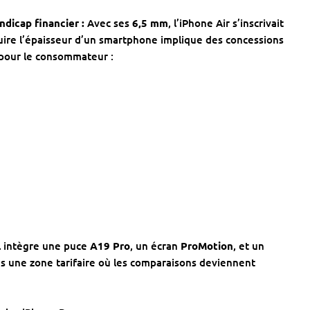
ndicap financier :
Avec ses
6,5 mm
, l’iPhone Air s’inscrivait
uire l’épaisseur d’un smartphone implique des concessions
e pour le consommateur :
l intègre une puce
A19 Pro
, un écran
ProMotion
, et un
ans une zone tarifaire où les comparaisons deviennent