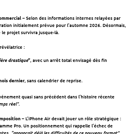
commercial –
Selon des informations internes relayées par
ration initialement prévue pour l’automne 2026. Désormais,
 le projet survivra jusque-là.
révélatrice :
ère drastique
”
, avec un arrêt total envisagé dès fin
mois dernier
, sans calendrier de reprise.
vénement quasi sans précédent dans l’histoire récente
mps réel”
.
omposition –
L’iPhone Air devait jouer un rôle stratégique :
 gamme Pro. Un positionnement qui rappelle l’échec de
“annonçait déjà les difficultés de ce nouveau format”
ystes,
.