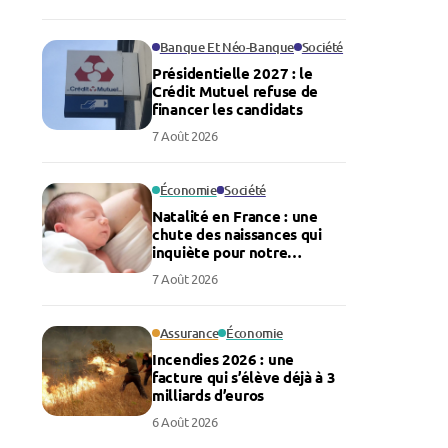
Banque Et Néo-Banque
Société
Présidentielle 2027 : le
Crédit Mutuel refuse de
financer les candidats
7 Août 2026
Économie
Société
Natalité en France : une
chute des naissances qui
inquiète pour notre
économie
7 Août 2026
Assurance
Économie
Incendies 2026 : une
facture qui s’élève déjà à 3
milliards d’euros
6 Août 2026