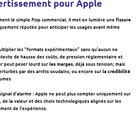
’avertissement pour Apple
ement le simple flop commercial. Il met en lumière une
fissure
riquement réputée pour anticiper les usages avant même
ultiplier les “formats expérimentaux” sans qu’aucun ne
ontexte de hausse des coûts, de pression réglementaire et
ur peut peser lourd sur
les marges
, déjà sous tension; mais
perturbés par des arrêts soudains; ou encore sur
la crédibilité
olumes
 signal d’alarme : Apple ne peut plus compter uniquement sur
e la valeur et des choix technologiques alignés sur les
iment de l’expérience.