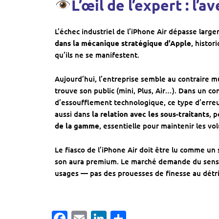
L’œil de l’expert : l
L’échec industriel de l’iPhone Air dépasse larg
dans la mécanique stratégique d’Apple
, histo
qu’ils ne se manifestent.
Aujourd’hui, l’entreprise semble au contraire m
trouve son public (mini, Plus, Air…). Dans un c
d’essoufflement technologique, ce type d’erre
aussi dans
la relation avec les sous-traitants
, 
de la gamme
, essentielle pour maintenir les v
Le fiasco de l’iPhone Air doit être lu comme un
son aura premium. Le marché demande du sens, d
usages — pas des prouesses de finesse au détr
Facebook
Email
LinkedIn
Partager