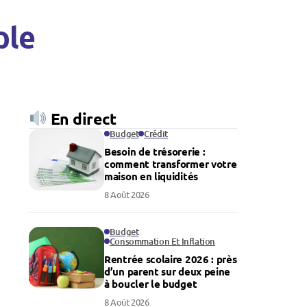
ple
En direct
Budget
Crédit
Besoin de trésorerie :
comment transformer votre
maison en liquidités
8 Août 2026
Budget
Consommation Et Inflation
Rentrée scolaire 2026 : près
d’un parent sur deux peine
à boucler le budget
8 Août 2026