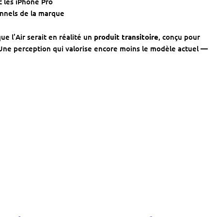
c les iPhone Pro
ionnels de la marque
e l’Air serait en réalité un
produit transitoire
, conçu pour
 Une perception qui valorise encore moins le modèle actuel —