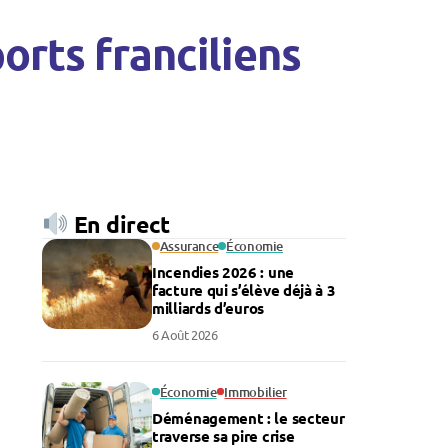
orts franciliens
En direct
Assurance
Économie
Incendies 2026 : une
facture qui s’élève déjà à 3
milliards d’euros
6 Août 2026
Économie
Immobilier
Déménagement : le secteur
traverse sa pire crise