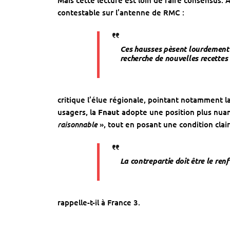
Mais cette lecture est loin de faire consensus.
contestable sur l’antenne de RMC :
Ces hausses pèsent lourdement 
recherche de nouvelles recettes
critique l’élue régionale, pointant notamment 
usagers, la
Fnaut
adopte une position plus nuan
raisonnable
», tout en posant une condition clair
La contrepartie doit être le re
rappelle-t-il à France 3.