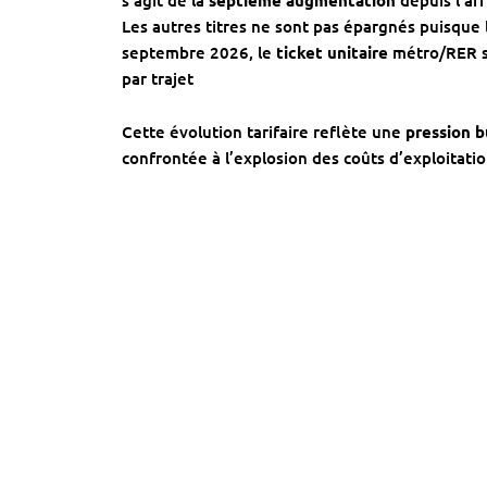
s’agit de la
septième augmentation
depuis l’arr
Les autres titres ne sont pas épargnés puisque
septembre 2026, le
ticket unitaire
métro/RER se
par trajet
Cette évolution tarifaire reflète une
pression b
confrontée à l’explosion des coûts d’exploitatio