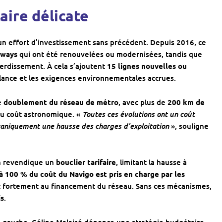
ire délicate
 un effort d’investissement sans précédent. Depuis 2016, ce
mways
qui ont été renouvelées ou modernisées, tandis que
verdissement. À cela s’ajoutent
15 lignes nouvelles ou
illance et les exigences environnementales accrues.
le
doublement du réseau de métro
, avec plus de
200 km de
Toutes ces évolutions ont un coût
 au coût astronomique. «
caniquement une hausse des charges d’exploitation
», souligne
on revendique un
bouclier tarifaire
, limitant la hausse à
à 100 % du coût du Navigo est pris en charge par les
ent fortement au financement du réseau. Sans ces mécanismes,
is
.