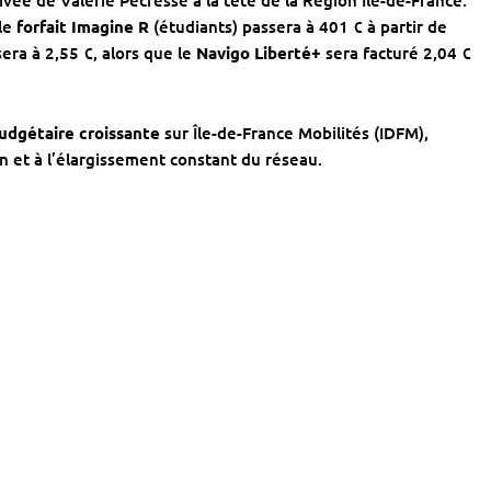
ivée de Valérie Pécresse à la tête de la Région Île-de-France.
 le
forfait Imagine R
(étudiants) passera à 401 € à partir de
ra à 2,55 €, alors que le
Navigo Liberté+
sera facturé 2,04 €
udgétaire croissante
sur Île-de-France Mobilités (IDFM),
n et à l’élargissement constant du réseau.