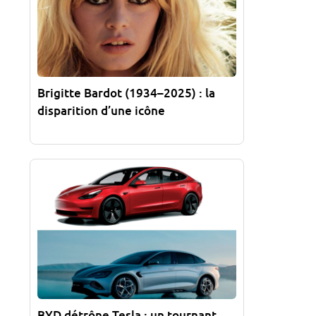
Brigitte Bardot (1934–2025) : la
disparition d’une icône
BYD détrône Tesla : un tournant