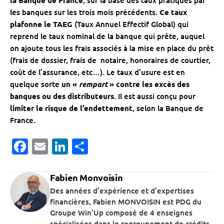
la Banque de France
, sur la base des taux pratiqués par
les banques sur les trois mois précédents.
Ce taux
plafonne le TAEG
(Taux Annuel Effectif Global) qui
reprend le taux nominal de la banque qui prête, auquel
on ajoute tous les frais associés à la mise en place du prêt
(frais de dossier, frais de notaire, honoraires de courtier,
coût de l’assurance, etc…). Le taux d’usure est en
quelque sorte
un «
rempart
» contre les excès des
banques ou des distributeurs
. Il est aussi conçu pour
limiter le risque de l’endettement
, selon la Banque de
France.
Facebook
Email
LinkedIn
Partager
Fabien Monvoisin
Des années d’expérience et d’expertises
financières, Fabien MONVOISIN est PDG du
Groupe Win’Up composé de 4 enseignes
spécialisées dans le regroupement de crédits,