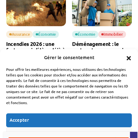
Assurance
Économie
Économie
Immobilier
Incendies 2026 : une
Déménagement : le
facture qui s’élève déjà à
secteur traverse sa pire
3 milliards d’euros
crise
Gérer le consentement
Fabien Monvoisin
Fabien Monvoisin
Pour offrir les meilleures expériences, nous utilisons des technologies
6 Août 2026
6 Août 2026
telles que les cookies pour stocker et/ou accéder aux informations des
appareils. Le fait de consentir à ces technologies nous permettra de
traiter des données telles que le comportement de navigation ou les ID
uniques sur ce site. Le fait de ne pas consentir ou de retirer son
consentement peut avoir un effet négatif sur certaines caractéristiques
et fonctions.
Accepter
Budget
Économie
Économie
MaPrimeRénov’ : la
Okaïdi, Obaïbi et Oxybul
Refuser