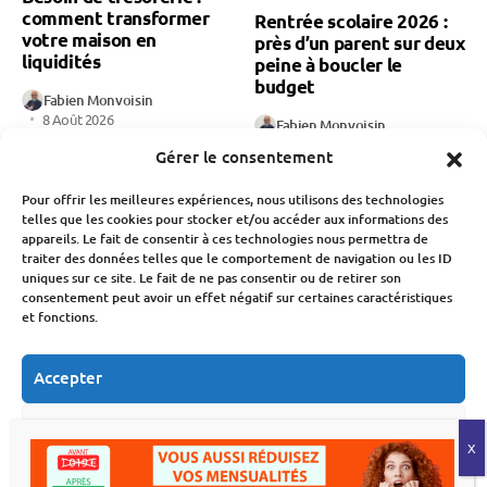
comment transformer
Rentrée scolaire 2026 :
votre maison en
près d’un parent sur deux
liquidités
peine à boucler le
budget
Fabien Monvoisin
8 Août 2026
Fabien Monvoisin
8 Août 2026
Gérer le consentement
Pour offrir les meilleures expériences, nous utilisons des technologies
telles que les cookies pour stocker et/ou accéder aux informations des
appareils. Le fait de consentir à ces technologies nous permettra de
traiter des données telles que le comportement de navigation ou les ID
uniques sur ce site. Le fait de ne pas consentir ou de retirer son
consentement peut avoir un effet négatif sur certaines caractéristiques
et fonctions.
Banque Et Néo-Banque
Économie
Société
Société
Natalité en France : une
chute des naissances qui
Accepter
Présidentielle 2027 : le
inquiète pour notre
Crédit Mutuel refuse de
économie
financer les candidats
Refuser
Fabien Monvoisin
Fabien Monvoisin
Voir les préférences
7 Août 2026
7 Août 2026