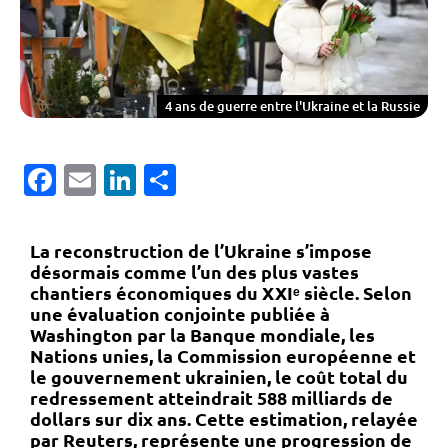
4 ans de guerre entre l'Ukraine et la Russie
Facebook
Email
LinkedIn
Partager
La reconstruction de l’Ukraine s’impose
désormais comme l’un des plus vastes
chantiers économiques du XXIᵉ siècle. Selon
une évaluation conjointe publiée à
Washington par la
Banque mondiale
, les
Nations unies
, la
Commission européenne
et
le gouvernement ukrainien, le coût total du
redressement atteindrait
588 milliards de
dollars sur dix ans
. Cette estimation, relayée
par
Reuters
, représente une progression de