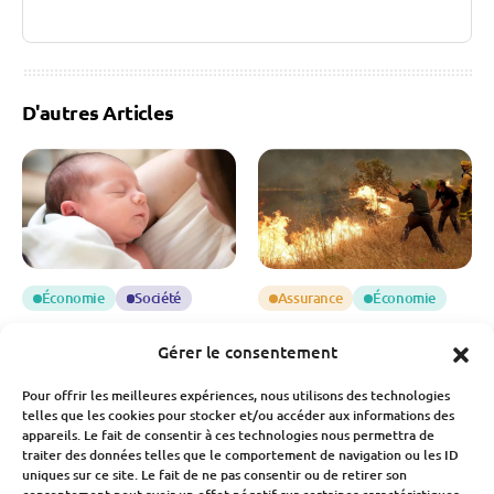
D'autres Articles
Économie
Société
Assurance
Économie
Natalité en France : une
Incendies 2026 : une
Gérer le consentement
chute des naissances qui
facture qui s’élève déjà à
inquiète pour notre
3 milliards d’euros
Pour offrir les meilleures expériences, nous utilisons des technologies
économie
Fabien Monvoisin
telles que les cookies pour stocker et/ou accéder aux informations des
appareils. Le fait de consentir à ces technologies nous permettra de
6 Août 2026
Fabien Monvoisin
traiter des données telles que le comportement de navigation ou les ID
7 Août 2026
uniques sur ce site. Le fait de ne pas consentir ou de retirer son