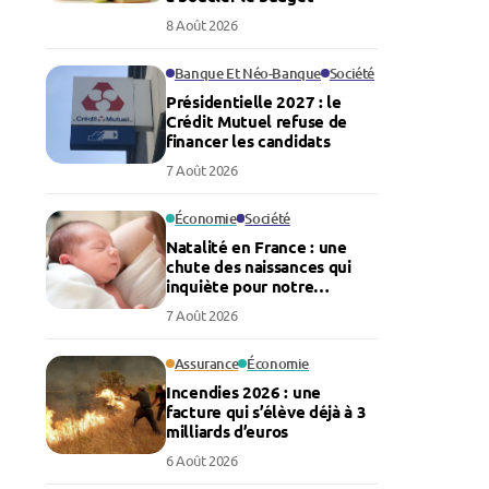
8 Août 2026
Banque Et Néo-Banque
Société
Présidentielle 2027 : le
Crédit Mutuel refuse de
financer les candidats
7 Août 2026
Économie
Société
Natalité en France : une
chute des naissances qui
inquiète pour notre
économie
7 Août 2026
Assurance
Économie
Incendies 2026 : une
facture qui s’élève déjà à 3
milliards d’euros
6 Août 2026