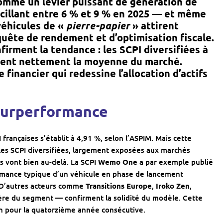
mme un levier puissant de génération de
cillant entre 6 % et 9 % en 2025 — et même
véhicules de «
pierre-papier
» attirent
uête de rendement et d’optimisation fiscale.
firment la tendance : les SCPI diversifiées à
ent nettement la moyenne du marché.
inancier qui redessine l’allocation d’actifs
surperformance
rançaises s’établit à 4,91 %, selon l’
ASPIM
. Mais cette
es SCPI diversifiées, largement exposées aux marchés
s vont bien au-delà. La SCPI
Wemo One
a par exemple publié
rmance typique d’un véhicule en phase de lancement
s. D’autres acteurs comme
Transitions Europe
,
Iroko Zen
,
re du segment — confirment la solidité du modèle. Cette
on pour la quatorzième année consécutive.