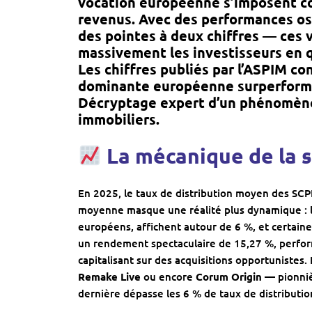
vocation européenne s’imposent co
revenus. Avec des performances os
des pointes à deux chiffres — ces 
massivement les investisseurs en q
Les chiffres publiés par l’
ASPIM
con
dominante européenne surperform
Décryptage expert d’un phénomène f
immobiliers.
La mécanique de la 
En 2025, le taux de distribution moyen des SCPI f
moyenne masque une réalité plus dynamique : l
européens, affichent autour de 6 %, et certaine
un rendement spectaculaire de 15,27 %, perfo
capitalisant sur des acquisitions opportuniste
Remake Live
ou encore
Corum Origin
— pionniè
dernière dépasse les 6 % de taux de distributi