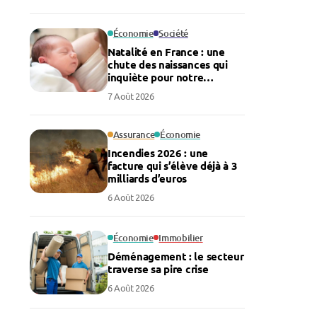
Économie
Société
Natalité en France : une
chute des naissances qui
inquiète pour notre
économie
7 Août 2026
Assurance
Économie
Incendies 2026 : une
facture qui s’élève déjà à 3
milliards d’euros
6 Août 2026
Économie
Immobilier
Déménagement : le secteur
traverse sa pire crise
6 Août 2026