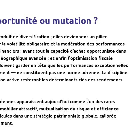
pportunité ou mutation ?
uit de diversification ; elles deviennent un pilier
a volatilité obligataire et la modération des performances
financiers : avant tout la
capacité d’achat opportuniste
dans
 géographique avancée
; et enfin l’
optimisation fiscale
 doivent garder en tête que les performances exceptionnelles
ent — ne constituent pas une norme pérenne. La discipline
estion active resteront les déterminants clés des rendements
péennes apparaissent aujourd’hui comme l’un des rares
obilier attractif, mutualisation du risque et efficience
hicules dans une stratégie patrimoniale globale, calibrée
sement.