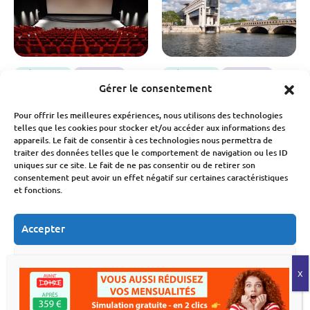
Économie
Finances
Économie
Finances
Gérer le consentement
Cinéma : la
Budget : les efforts
fréquentation bondit de
devront s’intensifier d’ici
Pour offrir les meilleures expériences, nous utilisons des technologies
14,6 % en juin
2030 pour éviter la
telles que les cookies pour stocker et/ou accéder aux informations des
faillite
appareils. Le fait de consentir à ces technologies nous permettra de
Fabien Monvoisin
traiter des données telles que le comportement de navigation ou les ID
18 Juillet 2026
Fabien Monvoisin
uniques sur ce site. Le fait de ne pas consentir ou de retirer son
17 Juillet 2026
consentement peut avoir un effet négatif sur certaines caractéristiques
et fonctions.
Accepter
Refuser
Voir les préférences