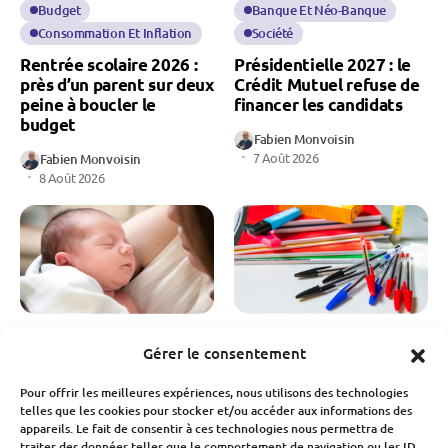
Budget
Banque Et Néo-Banque
Consommation Et Inflation
Société
Rentrée scolaire 2026 :
Présidentielle 2027 : le
près d’un parent sur deux
Crédit Mutuel refuse de
peine à boucler le
financer les candidats
budget
Fabien Monvoisin
7 Août 2026
Fabien Monvoisin
8 Août 2026
Économie
Société
Consommation Et Inflation
Gérer le consentement
Société
Natalité en France : une
chute des naissances qui
Rentrée scolaire 2026 :
Pour offrir les meilleures expériences, nous utilisons des technologies
inquiète pour notre
telles que les cookies pour stocker et/ou accéder aux informations des
la facture continue de
appareils. Le fait de consentir à ces technologies nous permettra de
économie
grimper pour les familles
traiter des données telles que le comportement de navigation ou les ID