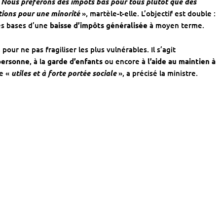
«
Nous préférons des impôts bas pour tous plutôt que des
tions pour une minorité
», martèle-t-elle. L’objectif est double :
es bases d’une
baisse d’impôts généralisée
à moyen terme.
our ne pas fragiliser les plus vulnérables. Il s’agit
 personne
, à la
garde d’enfants
ou encore à
l’aide au maintien à
e «
utiles et à forte portée sociale
», a précisé la ministre.