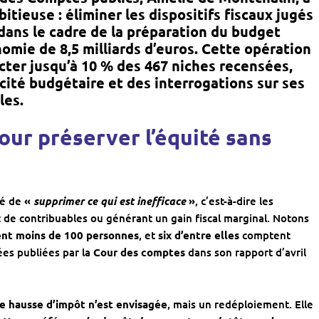
itieuse : éliminer les dispositifs fiscaux jugés
 dans le cadre de la préparation du
budget
omie de 8,5 milliards d’euros
. Cette opération
acter jusqu’à 10 % des 467 niches recensées,
acité budgétaire et des interrogations sur ses
les.
ur préserver l’équité sans
té de
«
supprimer ce qui est inefficace
»
, c’est-à-dire les
t de contribuables ou générant un gain fiscal marginal. Notons
nt moins de 100 personnes
, et
six d’entre elles
comptent
ées publiées par la
Cour des comptes
dans son rapport d’avril
e hausse d’impôt n’est envisagée
, mais un redéploiement. Elle