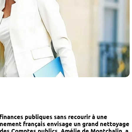
 finances publiques sans recourir à une
rnement français envisage un grand nettoyage
e des Comptes publics,
Amélie de Montchalin
, a