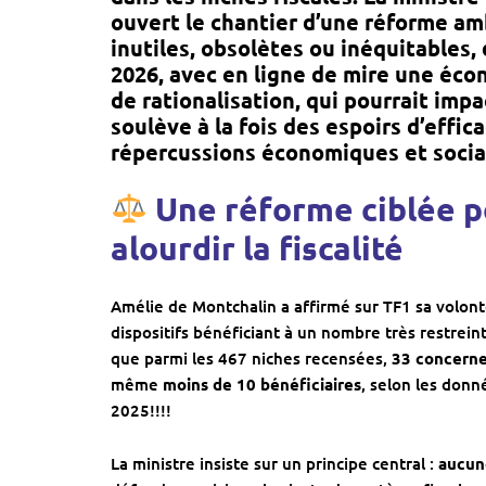
ouvert le chantier d’une réforme amb
inutiles, obsolètes ou inéquitables,
2026
, avec en ligne de mire
une écon
de rationalisation, qui pourrait imp
soulève à la fois des espoirs d’effic
répercussions économiques et socia
Une réforme ciblée po
alourdir la fiscalité
Amélie de Montchalin a affirmé sur TF1 sa volon
dispositifs bénéficiant à un nombre très restrein
que parmi les 467 niches recensées,
33 concerne
même
moins de 10 bénéficiaires
, selon les donn
2025!!!!
La ministre insiste sur un principe central :
aucun