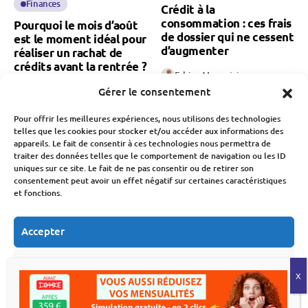
Finances
Crédit à la
consommation : ces frais
Pourquoi le mois d’août
de dossier qui ne cessent
est le moment idéal pour
d’augmenter
réaliser un rachat de
crédits avant la rentrée ?
Fabien Monvoisin
9 Août 2026
Fabien Monvoisin
Gérer le consentement
9 Août 2026
Pour offrir les meilleures expériences, nous utilisons des technologies
telles que les cookies pour stocker et/ou accéder aux informations des
appareils. Le fait de consentir à ces technologies nous permettra de
traiter des données telles que le comportement de navigation ou les ID
uniques sur ce site. Le fait de ne pas consentir ou de retirer son
consentement peut avoir un effet négatif sur certaines caractéristiques
et fonctions.
Budget
Crédit
Budget
Accepter
Consommation Et Inflation
Besoin de trésorerie :
comment transformer
Rentrée scolaire 2026 :
Refuser
votre maison en
près d’un parent sur deux
liquidités
peine à boucler le
Voir les préférences
budget
Fabien Monvoisin