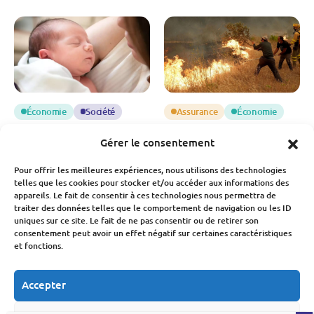
Économie
Société
Assurance
Économie
Natalité en France : une
Incendies 2026 : une
Gérer le consentement
chute des naissances qui
facture qui s’élève déjà à
inquiète pour notre
3 milliards d’euros
Pour offrir les meilleures expériences, nous utilisons des technologies
économie
telles que les cookies pour stocker et/ou accéder aux informations des
Fabien Monvoisin
appareils. Le fait de consentir à ces technologies nous permettra de
6 Août 2026
Fabien Monvoisin
traiter des données telles que le comportement de navigation ou les ID
7 Août 2026
uniques sur ce site. Le fait de ne pas consentir ou de retirer son
consentement peut avoir un effet négatif sur certaines caractéristiques
et fonctions.
Accepter