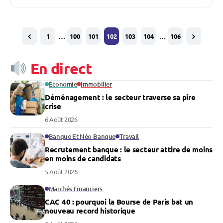
1
…
100
101
102
103
104
…
106
En direct
Économie
Immobilier
Déménagement : le secteur traverse sa pire
crise
6 Août 2026
Banque Et Néo-Banque
Travail
Recrutement banque : le secteur attire de moins
en moins de candidats
5 Août 2026
Marchés Financiers
CAC 40 : pourquoi la Bourse de Paris bat un
nouveau record historique