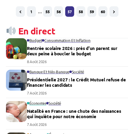
1
…
55
56
57
58
59
60
En direct
Budget
Consommation Et Inflation
Rentrée scolaire 2026 : près d’un parent sur
deux peine à boucler le budget
8 Août 2026
Banque Et Néo-Banque
Société
Présidentielle 2027 : le Crédit Mutuel refuse de
financer les candidats
7 Août 2026
Économie
Société
Natalité en France : une chute des naissances
qui inquiète pour notre économie
7 Août 2026