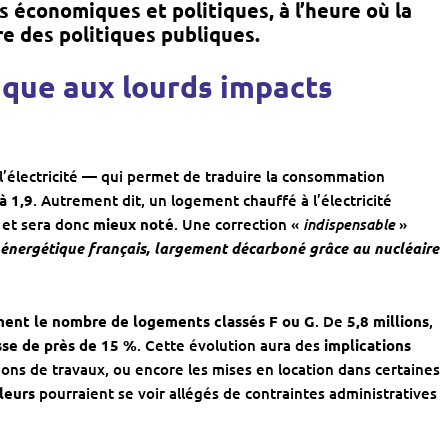
 économiques et politiques, à l’heure où la
e des politiques publiques.
ique aux lourds impacts
 l’électricité — qui permet de traduire la consommation
à 1,9
. Autrement dit, un logement chauffé à l’électricité
indispensable
, et sera donc
mieux noté
. Une correction «
»
x énergétique français, largement décarboné grâce au nucléaire
ent le nombre de logements classés F ou G
. De
5,8 millions
,
sse de près de 15 %
. Cette évolution aura des
implications
tions de travaux, ou encore les mises en location dans certaines
lleurs
pourraient se voir allégés de contraintes administratives