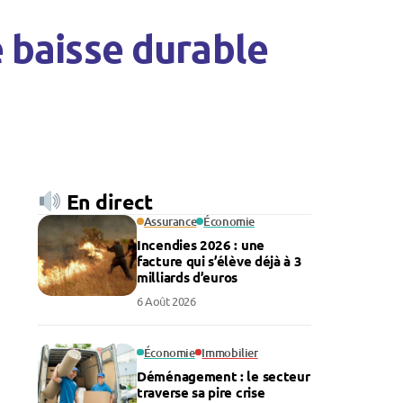
e baisse durable
En direct
Assurance
Économie
Incendies 2026 : une
facture qui s’élève déjà à 3
milliards d’euros
6 Août 2026
Économie
Immobilier
Déménagement : le secteur
traverse sa pire crise