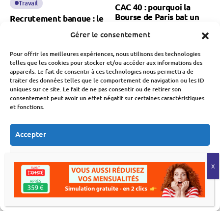
Travail
CAC 40 : pourquoi la
Bourse de Paris bat un
Recrutement banque : le
nouveau record
secteur attire de moins
Gérer le consentement
historique
en moins de candidats
Fabien Monvoisin
Pour offrir les meilleures expériences, nous utilisons des technologies
Fabien Monvoisin
5 Août 2026
telles que les cookies pour stocker et/ou accéder aux informations des
5 Août 2026
appareils. Le fait de consentir à ces technologies nous permettra de
traiter des données telles que le comportement de navigation ou les ID
uniques sur ce site. Le fait de ne pas consentir ou de retirer son
consentement peut avoir un effet négatif sur certaines caractéristiques
et fonctions.
Accepter
Budget
Économie
Travail
Refuser
MaPrimeRénov’ : la
Chômage : hausse des
chute des demandes
inscrits à France Travail
Voir les préférences
après la baisse des aides
au 2nd trimestre
Fabien Monvoisin
Fabien Monvoisin
Politique de cookies
Déclaration de confidentialité
5 Août 2026
4 Août 2026