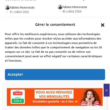
Fabien Monvoisin
Fabien Monvoisin
30 Juillet 2026
31 Juillet 2026
Gérer le consentement
Pour offrir les meilleures expériences, nous utilisons des technologies
telles que les cookies pour stocker et/ou accéder aux informations des
appareils. Le fait de consentir à ces technologies nous permettra de
traiter des données telles que le comportement de navigation ou les ID
Crédit
Immobilier
Banque Et Néo-Banque
uniques sur ce site. Le fait de ne pas consentir ou de retirer son
consentement peut avoir un effet négatif sur certaines caractéristiques
Crédit
Crédit immobilier : la
et fonctions.
baisse des taux à l’arrêt
Rachat de crédit
dès la rentrée 2026 ?
propriétaire : quelles
Accepter
solutions lorsqu’un
Fabien Monvoisin
dossier Banque de
29 Juillet 2026
France est déjà engagé ?
Refuser
Fabien Monvoisin
Voir les préférences
26 Juillet 2026
Politique de cookies
Déclaration de confidentialité