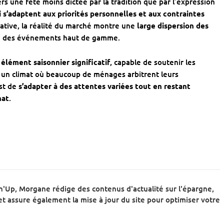
rs une fête moins dictée par la tradition que par l’expression
 s’adaptent aux priorités personnelles et aux contraintes
cative, la réalité du marché montre une
large dispersion des
s à des événements haut de gamme.
n
élément saisonnier significatif
, capable de soutenir les
 un climat où beaucoup de ménages arbitrent leurs
est de
s’adapter à des attentes variées tout en restant
hat
.
'Up, Morgane rédige des contenus d'actualité sur l'épargne,
et assure également la mise à jour du site pour optimiser votre