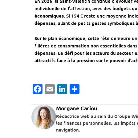
En 2026, la Saint‑Valentin continue d’évoluer ve
individuelle de l’affection, avec des
budgets qui
économiques
. Si 154 € reste une moyenne indi
dépenses
, allant de petits gestes symbolique
Sur le plan économique, cette fête demeure u
filières de consommation non essentielles dans
dépenses. Le défi pour les acteurs du secteur 
attractifs face à la pression sur le pouvoir d’ac
Facebook
Email
LinkedIn
Partager
Morgane Cariou
Rédactrice web au sein du Groupe Win
les finances personnelles, les impôts 
navigation.