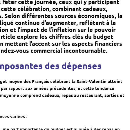
s fêter cette journée, ceux qui y participent
à cette célébration, combinant
cadeaux,
s
. Selon différentes sources économiques, la
liqué continue d’augmenter
, reflétant à la
on et l’impact de l’inflation sur le pouvoir
rticle explore les chiffres clés du
budget
en mettant l’accent sur les aspects financiers
endez‑vous commercial incontournable.
mposantes des dépenses
get moyen des Français célébrant la Saint‑Valentin atteint
par rapport aux années précédentes, et cette tendance
te moyenne comprend
cadeaux, repas au restaurant, sorties et
ses variées :
: une part importante du budget est allouée à des repas en