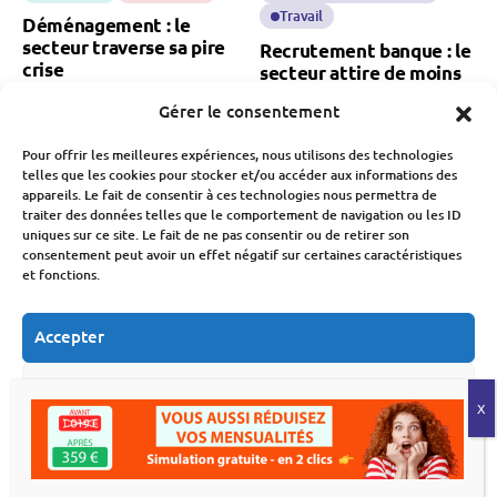
Travail
Déménagement : le
secteur traverse sa pire
Recrutement banque : le
crise
secteur attire de moins
en moins de candidats
Fabien Monvoisin
Gérer le consentement
6 Août 2026
Fabien Monvoisin
5 Août 2026
Pour offrir les meilleures expériences, nous utilisons des technologies
telles que les cookies pour stocker et/ou accéder aux informations des
appareils. Le fait de consentir à ces technologies nous permettra de
traiter des données telles que le comportement de navigation ou les ID
uniques sur ce site. Le fait de ne pas consentir ou de retirer son
consentement peut avoir un effet négatif sur certaines caractéristiques
et fonctions.
Marchés Financiers
Budget
Économie
Accepter
CAC 40 : pourquoi la
MaPrimeRénov’ : la
Refuser
Bourse de Paris bat un
chute des demandes
nouveau record
après la baisse des aides
historique
Voir les préférences
Fabien Monvoisin
5 Août 2026
Fabien Monvoisin
Politique de cookies
Déclaration de confidentialité
5 Août 2026