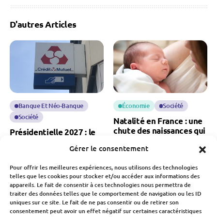
D'autres Articles
Banque Et Néo-Banque
Économie
Société
Société
Natalité en France : une
chute des naissances qui
Présidentielle 2027 : le
inquiète pour notre
Crédit Mutuel refuse de
Gérer le consentement
économie
financer les candidats
Fabien Monvoisin
Pour offrir les meilleures expériences, nous utilisons des technologies
Fabien Monvoisin
7 Août 2026
telles que les cookies pour stocker et/ou accéder aux informations des
7 Août 2026
appareils. Le fait de consentir à ces technologies nous permettra de
traiter des données telles que le comportement de navigation ou les ID
uniques sur ce site. Le fait de ne pas consentir ou de retirer son
consentement peut avoir un effet négatif sur certaines caractéristiques