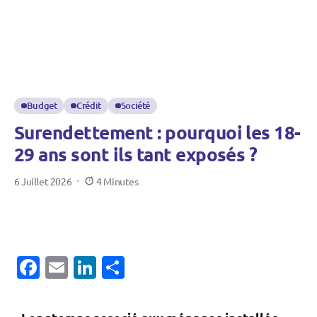
Budget
Crédit
Société
Surendettement : pourquoi les 18-
29 ans sont ils tant exposés ?
Un
6 Juillet 2026
4 Minutes
groupe
de
jeunes
actifs
Facebook
Email
LinkedIn
Partager