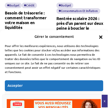
Budget
Crédit
Budget
Consommation Et Inflation
Besoin de trésorerie :
comment transformer
Rentrée scolaire 2026 :
votre maison en
près d’un parent sur deux
liquidités
peine à boucler le
budget
Fabien Monvoisin
Gérer le consentement
8 Août 2026
Fabien Monvoisin
8 Août 2026
Pour offrir les meilleures expériences, nous utilisons des technologies
telles que les cookies pour stocker et/ou accéder aux informations des
appareils. Le fait de consentir à ces technologies nous permettra de
traiter des données telles que le comportement de navigation ou les ID
uniques sur ce site. Le fait de ne pas consentir ou de retirer son
consentement peut avoir un effet négatif sur certaines caractéristiques
et fonctions.
Banque Et Néo-Banque
Économie
Société
Accepter
Société
Natalité en France : une
Refuser
chute des naissances qui
Présidentielle 2027 : le
inquiète pour notre
Crédit Mutuel refuse de
économie
Voir les préférences
financer les candidats