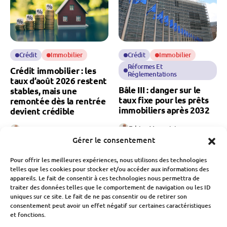
Crédit
Immobilier
Crédit
Immobilier
Réformes Et
Crédit immobilier : les
Réglementations
taux d’août 2026 restent
Bâle III : danger sur le
stables, mais une
taux fixe pour les prêts
remontée dès la rentrée
immobiliers après 2032
devient crédible
Fabien Monvoisin
Fabien Monvoisin
30 Juillet 2026
31 Juillet 2026
Gérer le consentement
Pour offrir les meilleures expériences, nous utilisons des technologies
telles que les cookies pour stocker et/ou accéder aux informations des
appareils. Le fait de consentir à ces technologies nous permettra de
traiter des données telles que le comportement de navigation ou les ID
uniques sur ce site. Le fait de ne pas consentir ou de retirer son
consentement peut avoir un effet négatif sur certaines caractéristiques
et fonctions.
Crédit
Immobilier
Banque Et Néo-Banque