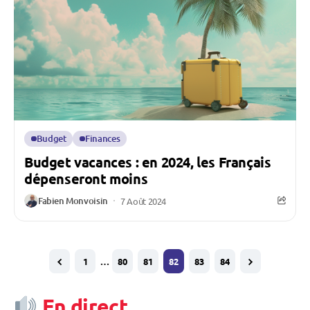
Budget
Finances
Budget vacances : en 2024, les Français
dépenseront moins
Fabien Monvoisin
7 Août 2024
1
…
80
81
82
83
84
En direct