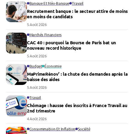
Banque Et Néo-Banque
Travail
Recrutement banque : le secteur attire de moins
en moins de candidats
5 Août 2026
Marchés Financiers
CAC 40 : pourquoi la Bourse de Paris bat un
nouveau record historique
5 Août 2026
Budget
Économie
MaPrimeRénov’ : la chute des demandes après la
baisse des aides
5 Août 2026
Travail
Chômage : hausse des inscrits à France Travail au
2nd trimestre
4 Août 2026
Consommation Et Inflation
Société