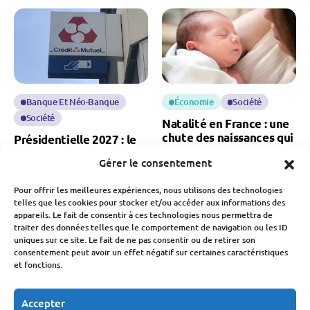
Banque Et Néo-Banque
Économie
Société
Société
Natalité en France : une
chute des naissances qui
Présidentielle 2027 : le
inquiète pour notre
Crédit Mutuel refuse de
Gérer le consentement
économie
financer les candidats
Fabien Monvoisin
Pour offrir les meilleures expériences, nous utilisons des technologies
Fabien Monvoisin
7 Août 2026
telles que les cookies pour stocker et/ou accéder aux informations des
7 Août 2026
appareils. Le fait de consentir à ces technologies nous permettra de
traiter des données telles que le comportement de navigation ou les ID
uniques sur ce site. Le fait de ne pas consentir ou de retirer son
consentement peut avoir un effet négatif sur certaines caractéristiques
et fonctions.
Accepter