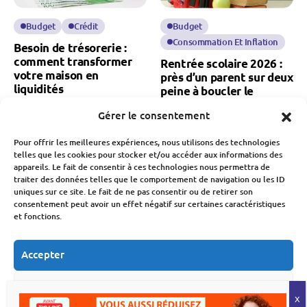
Budget
Crédit
Budget
Consommation Et Inflation
Besoin de trésorerie :
comment transformer
Rentrée scolaire 2026 :
votre maison en
près d’un parent sur deux
liquidités
peine à boucler le
budget
Fabien Monvoisin
Gérer le consentement
8 Août 2026
Fabien Monvoisin
8 Août 2026
Pour offrir les meilleures expériences, nous utilisons des technologies
telles que les cookies pour stocker et/ou accéder aux informations des
appareils. Le fait de consentir à ces technologies nous permettra de
traiter des données telles que le comportement de navigation ou les ID
uniques sur ce site. Le fait de ne pas consentir ou de retirer son
consentement peut avoir un effet négatif sur certaines caractéristiques
et fonctions.
Banque Et Néo-Banque
Économie
Société
Accepter
Société
Natalité en France : une
Refuser
chute des naissances qui
Présidentielle 2027 : le
inquiète pour notre
Crédit Mutuel refuse de