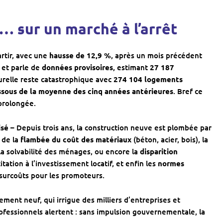
… sur un marché à l’arrêt
rtir, avec une
hausse de 12,9 %
, après un mois précédent
 et parle de
données provisoires
, estimant
27 187
turelle reste catastrophique avec
274 104 logements
ssous de la moyenne des cinq années antérieures
. Bref ce
prolongée.
isé –
Depuis trois ans, la construction neuve est plombée par
 de la
flambée du coût des matériaux
(béton, acier, bois), la
 la solvabilité des ménages, ou encore la
disparition
citation à l’investissement locatif, et enfin les
normes
surcoûts pour les promoteurs.
ement neuf, qui irrigue des milliers d’entreprises et
rofessionnels alertent : sans impulsion gouvernementale, la