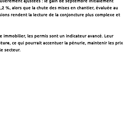
lièrement ajustées : le gain de septembre initialement
2,2 %
, alors que la chute des mises en chantier, évaluée au
isions rendent la lecture de la conjoncture plus complexe et
 immobilier, les permis sont un indicateur avancé. Leur
uture
, ce qui pourrait accentuer la pénurie, maintenir les prix
le secteur.