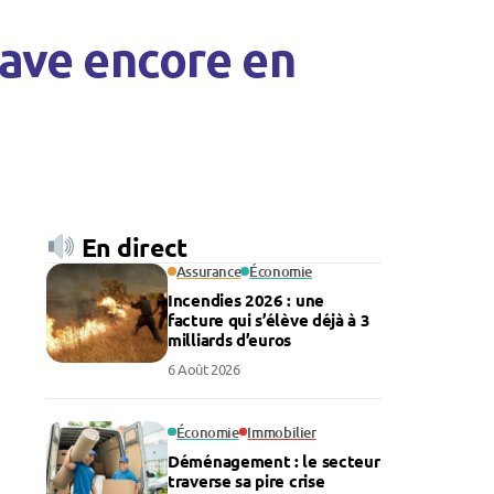
rave encore en
En direct
Assurance
Économie
Incendies 2026 : une
facture qui s’élève déjà à 3
milliards d’euros
6 Août 2026
Économie
Immobilier
Déménagement : le secteur
traverse sa pire crise