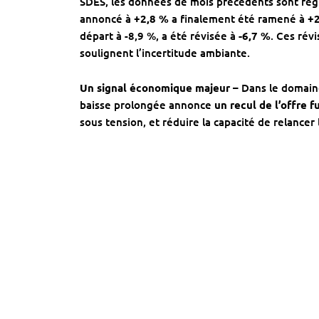
SDES, les données de mois précédents sont régu
annoncé à
+2,8 %
a finalement été ramené à
+
départ à -8,9 %, a été révisée à
-6,7 %
. Ces rév
soulignent l’incertitude ambiante.
Un signal économique majeur –
Dans le domaine
baisse prolongée annonce
un recul de l’offre f
sous tension, et réduire la capacité de relancer 