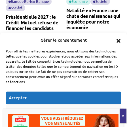
Banque Et Néo-Banque
Économie
Société
Société
Natalité en France : une
chute des naissances qui
Présidentielle 2027 : le
inquiète pour notre
Crédit Mutuel refuse de
économie
financer les candidats
Fabien Monvoisin
Fabien Monvoisin
Gérer le consentement
7 Août 2026
7 Août 2026
Pour offrir les meilleures expériences, nous utilisons des technologies
telles que les cookies pour stocker et/ou accéder aux informations des
appareils. Le fait de consentir à ces technologies nous permettra de
traiter des données telles que le comportement de navigation ou les ID
uniques sur ce site. Le fait de ne pas consentir ou de retirer son
consentement peut avoir un effet négatif sur certaines caractéristiques
et fonctions.
Assurance
Économie
Économie
Immobilier
Accepter
Incendies 2026 : une
Déménagement : le
facture qui s’élève déjà à
secteur traverse sa pire
3 milliards d’euros
crise
Refuser
Fabien Monvoisin
Fabien Monvoisin
Voir les préférences
6 Août 2026
6 Août 2026