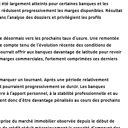
été largement atteints pour certaines banques et les
s réduisent progressivement les marges disponibles. Résultat
ns l’analyse des dossiers et privilégient les profils
rne désormais vers les prochains taux d’usure. Une remontée
e compte tenu de l’évolution récente des conditions de
pourrait offrir aux banques davantage de latitude pour revoir
rs marges commerciales, fortement comprimées ces derniers
t marquer un tournant. Après une période relativement
nt pourraient progressivement se durcir. Les banques
e à l’apport personnel, à la stabilité professionnelle et au
squent donc d’être davantage pénalisés au cours des prochains
eprise du marché immobilier observée depuis le début de
x de crédit réduit mécaniquement la capacité d’emprunt des