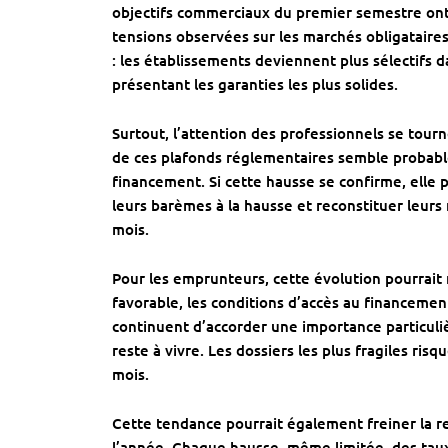
objectifs commerciaux du premier semestre ont 
tensions observées sur les marchés obligataire
: les établissements deviennent plus sélectifs da
présentant les garanties les plus solides.
Surtout, l’attention des professionnels se tou
de ces plafonds réglementaires semble probabl
financement. Si cette hausse se confirme, elle 
leurs barèmes à la hausse et reconstituer leu
mois.
Pour les emprunteurs, cette évolution pourrai
favorable, les conditions d’accès au financeme
continuent d’accorder une importance particulièr
reste à vivre. Les dossiers les plus fragiles ri
mois.
Cette tendance pourrait également freiner la r
l’année. Chaque hausse, même limitée, des tau