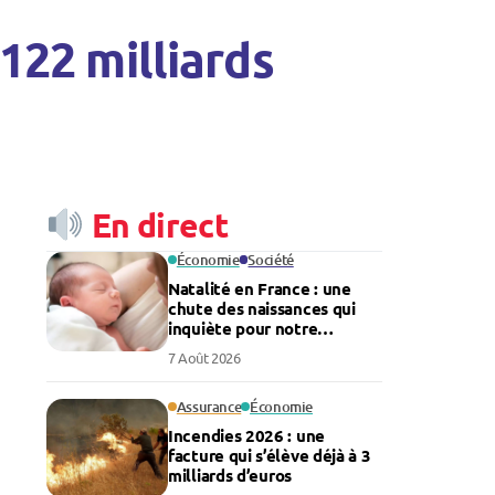
 122 milliards
En direct
Économie
Société
Natalité en France : une
chute des naissances qui
inquiète pour notre
économie
7 Août 2026
Assurance
Économie
Incendies 2026 : une
facture qui s’élève déjà à 3
milliards d’euros