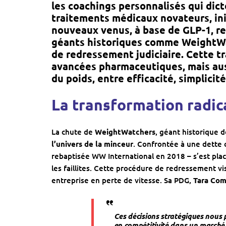
les coachings personnalisés qui dict
traitements médicaux novateurs
, i
nouveaux venus, à base de
GLP-1
, r
géants historiques comme
WeightW
de redressement judiciaire. Cette tr
avancées pharmaceutiques, mais au
du poids
, entre efficacité, simplici
La transformation radica
La chute de
WeightWatchers
, géant historique 
l’univers de la minceur
. Confrontée à une dette 
rebaptisée WW International en 2018 – s’est pla
les faillites. Cette procédure de redressement vi
entreprise en perte de vitesse. Sa PDG,
Tara Com
Ces décisions stratégiques nous
en compétitivité dans un marché