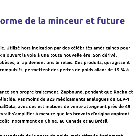
orme de la minceur et future
ic
. Utilisé hors indication par des célébrités américaines pour
k
a ouvert la voie à une toute nouvelle ère. Son dérivé,
èses, a rapidement pris le relais. Ces produits, qui agissent
 compulsifs, permettent des pertes de poids allant de
15 % à
lancé son propre traitement,
Zepbound
, pendant que
Roche
et
lintide
. Pas moins de
323 médicaments analogues du GLP-1
balData
, avec des estimations de vente atteignant
près de 49
vrait s’amplifier à mesure que les
brevets d’origine expirent
 coût
, notamment en Chine, au Canada et au Brésil.
s standards de la perte de poids, mais
stimule également