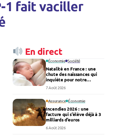
1 fait vaciller
é
En direct
Économie
Société
Natalité en France : une
chute des naissances qui
inquiète pour notre
économie
7 Août 2026
Assurance
Économie
Incendies 2026 : une
facture qui s’élève déjà à 3
milliards d’euros
6 Août 2026