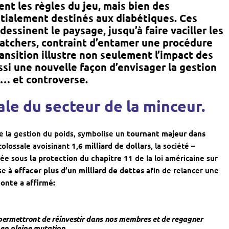
ent les règles du jeu, mais bien des
nitialement destinés aux diabétiques. Ces
edessinent le paysage, jusqu’à faire vaciller les
atchers
, contraint d’entamer une procédure
ansition illustre non seulement l’impact des
ssi une
nouvelle façon d’envisager la gestion
té… et controverse.
le du secteur de la minceur.
de la gestion du poids, symbolise un
tournant majeur dans
colossale avoisinant
1,6 milliard de dollars
, la société –
cée sous
la protection du chapitre 11
de la loi américaine sur
se à
effacer plus d’un milliard de dettes
afin de relancer une
onte a affirmé:
 permettront de réinvestir dans nos membres et de regagner
 en pleine mutation