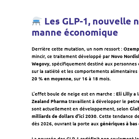
Les GLP-1, nouvelle n
manne économique
Derrière cette mutation, un nom ressort :
Ozemp
mincir, ce traitement développé par
Novo Nordis
Wegovy
, spécifiquement destiné aux personnes ob
sur la satiété et les comportements alimentaires
20 % en moyenne
, sur 16 à 18 mois.
L’effet boule de neige est en marche :
Eli Lilly
a 
Zealand Pharma
travaillent à développer le
petre
sont actuellement en développement, selon
Glo
milliards de dollars d’ici 2030
. Cette tendance de
dès 2026, ouvrant la porte aux
génériques à bas
La poussée des GLP-1 redéfinit non seulement le