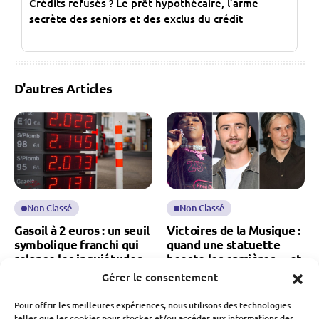
Crédits refusés ? Le prêt hypothécaire, l’arme
secrète des seniors et des exclus du crédit
D'autres Articles
Non Classé
Non Classé
Gasoil à 2 euros : un seuil
Victoires de la Musique :
symbolique franchi qui
quand une statuette
relance les inquiétudes
booste les carrières… et
sur le pouvoir d’achat
les revenus
Gérer le consentement
Fabien Monvoisin
Fabien Monvoisin
Pour offrir les meilleures expériences, nous utilisons des technologies
9 Mars 2026
13 Février 2026
telles que les cookies pour stocker et/ou accéder aux informations des