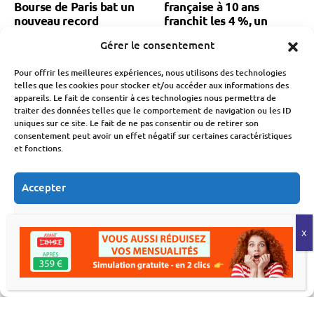
Bourse de Paris bat un
française à 10 ans
nouveau record
franchit les 4 %, un
historique
record depuis 2009
Gérer le consentement
Fabien Monvoisin
Fabien Monvoisin
5 Août 2026
23 Juillet 2026
Pour offrir les meilleures expériences, nous utilisons des technologies
telles que les cookies pour stocker et/ou accéder aux informations des
appareils. Le fait de consentir à ces technologies nous permettra de
traiter des données telles que le comportement de navigation ou les ID
uniques sur ce site. Le fait de ne pas consentir ou de retirer son
consentement peut avoir un effet négatif sur certaines caractéristiques
et fonctions.
Crédit
Marchés Financiers
Accepter
Marchés Financiers
Dette française : le taux
Refuser
de l’OAT à 10 ans
Taux d’emprunt :
approche les 4 %
nouvelle alerte sur les
Voir les préférences
marchés
Fabien Monvoisin
8 Juillet 2026
Fabien Monvoisin
Politique de cookies
Déclaration de confidentialité
22 Juillet 2026